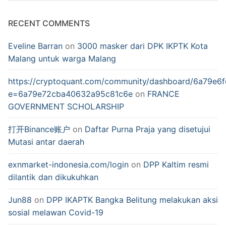
RECENT COMMENTS
Eveline Barran
on
3000 masker dari DPK IKPTK Kota
Malang untuk warga Malang
https://cryptoquant.com/community/dashboard/6a79e
e=6a79e72cba40632a95c81c6e
on
FRANCE
GOVERNMENT SCHOLARSHIP
打开Binance账户
on
Daftar Purna Praja yang disetujui
Mutasi antar daerah
exnmarket-indonesia.com/login
on
DPP Kaltim resmi
dilantik dan dikukuhkan
Jun88
on
DPP IKAPTK Bangka Belitung melakukan aksi
sosial melawan Covid-19