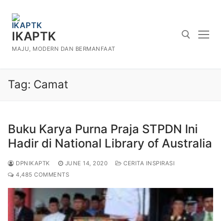
Skip
to
content
IKAPTK
MAJU, MODERN DAN BERMANFAAT
Search for:
Tag:
Camat
Buku Karya Purna Praja STPDN Ini
Hadir di National Library of Australia
DPNIKAPTK
JUNE 14, 2020
CERITA INSPIRASI
4,485 COMMENTS