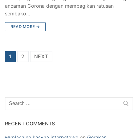
ancaman Corona dengan membagikan ratusan
sembako…
READ MORE →
Posts
1
2
NEXT
navigation
Search
for:
RECENT COMMENTS
wypłacalne kasyna internetowe
on
Gerakan