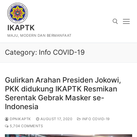
Skip
to
content
IKAPTK
MAJU, MODERN DAN BERMANFAAT
Search for:
Category:
Info COVID-19
Gulirkan Arahan Presiden Jokowi,
PKK didukung IKAPTK Resmikan
Serentak Gebrak Masker se-
Indonesia
DPNIKAPTK
AUGUST 17, 2020
INFO COVID-19
5,704 COMMENTS