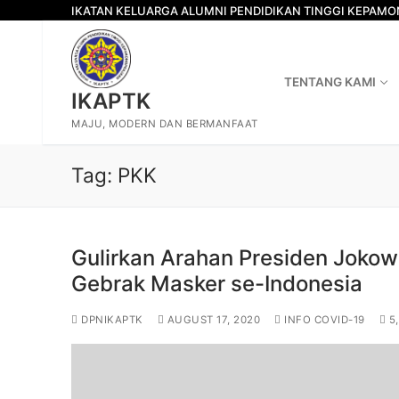
Skip
IKATAN KELUARGA ALUMNI PENDIDIKAN TINGGI KEPAM
to
content
TENTANG KAMI
IKAPTK
MAJU, MODERN DAN BERMANFAAT
Tag:
PKK
Gulirkan Arahan Presiden Joko
Gebrak Masker se-Indonesia
DPNIKAPTK
AUGUST 17, 2020
INFO COVID-19
5