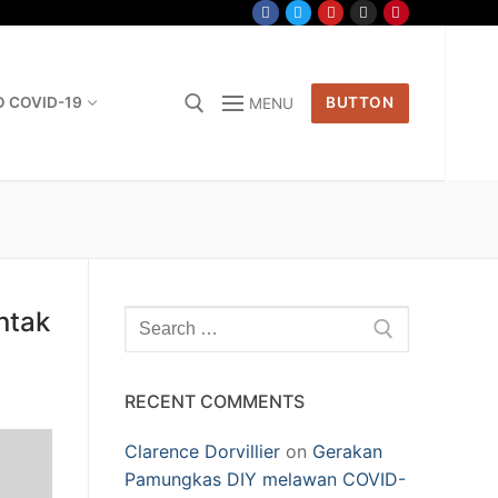
O COVID-19
BUTTON
MENU
ntak
Search
for:
RECENT COMMENTS
Clarence Dorvillier
on
Gerakan
Pamungkas DIY melawan COVID-