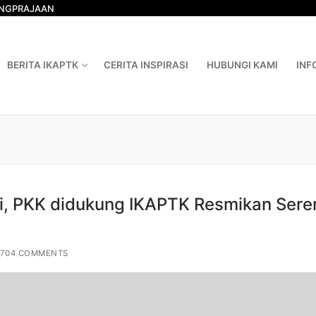
ONGPRAJAAN
BERITA IKAPTK
CERITA INSPIRASI
HUBUNGI KAMI
INF
Search for:
wi, PKK didukung IKAPTK Resmikan Sere
,704 COMMENTS