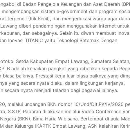
mengabdi di Badan Pengelola Keuangan dan Aset Daerah (B
 mengembangkan sistem e-government dan program sosia
at terpencil (Itik Kecil), dan mengedukasi warga agar dapa
 Lawang diberi pendampingan menggunakan internet untuk
erkebunan, dan sebagainya. Selain itu diwan membuat Inova
dan Inovasi TITANIC yaitu Teknologi Beternak Dengan
 Protokol Setda Kabupaten Empat Lawang, Sumatera Selatan
 KPLB adalah kenaikan pangkat yang diberikan kepada Peg
r biasa baiknya. Prestasi kerja luar biasa baiknya yang di
nya yang secara nyata diakui dalam lingkungan kerjanya,
n secara nyata menjadi teladan bagi pegawai lainnya.
20, melalui undangan BKN nomor 10/Und/Dit.PK/IV/2020 pe
ra, S.STP, Paparan dilakukan melalui Video Conference yan
Negara (BKN), Bima Haria Wibisana. Bertempat di aula Mad
 dan Keluarga IKAPTK Empat Lawang, ASN kelahiran Kerin