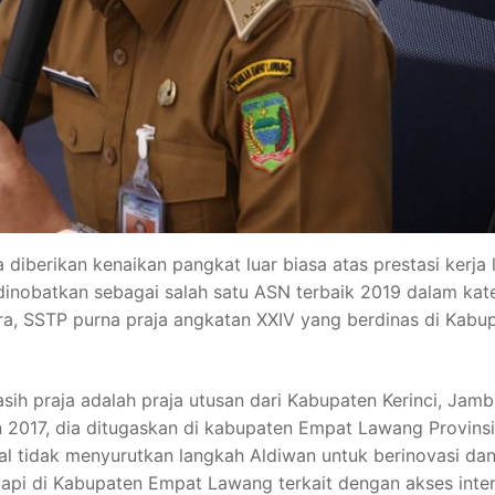
 diberikan kenaikan pangkat luar biasa atas prestasi kerja 
dinobatkan sebagai salah satu ASN terbaik 2019 dalam kat
tra, SSTP purna praja angkatan XXIV yang berdinas di Kabu
asih praja adalah praja utusan dari Kabupaten Kerinci, Jambi
n 2017, dia ditugaskan di kabupaten Empat Lawang Provinsi
al tidak menyurutkan langkah Aldiwan untuk berinovasi da
dapi di Kabupaten Empat Lawang terkait dengan akses inte