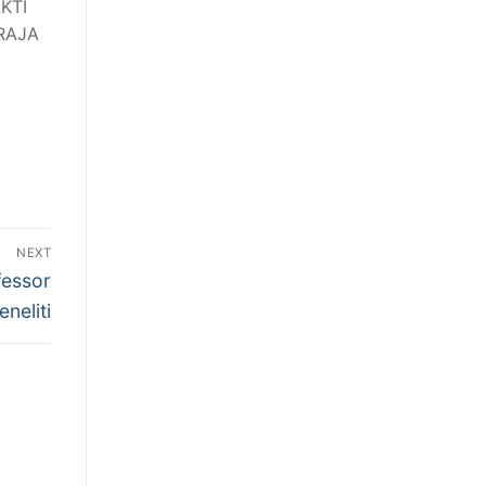
AKTI
PRAJA
NEXT
fessor
eneliti