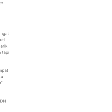
er
angat
uti
arik
 tapi
Empat
tu
n”
IPDN