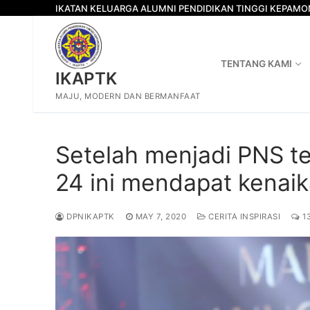
Skip
IKATAN KELUARGA ALUMNI PENDIDIKAN TINGGI KEPAM
to
content
TENTANG KAMI
IKAPTK
MAJU, MODERN DAN BERMANFAAT
Setelah menjadi PNS te
24 ini mendapat kenai
DPNIKAPTK
MAY 7, 2020
CERITA INSPIRASI
1