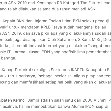
erah ASN 2019 dari Kemenpan RB Kategori The Future Lead
ang telah dilakukan selama dua tahun menjadi ASN.
i Kepala BKN dan Jajaran Eselon I dari BKN selaku penguji
yak” untuk mendapat KPLB “saya sudah mengenal beliau
h ASN 2019, dan saya pikir apa yang dilakukannya sudah s
n baik juga disampaikan Oleh Suharmen, S.Kom, M.Si , Dep
rkejut terkait inovasi Internet yang dilakukan “sangat men
sic IT, karena lulusan IPDN yang spefisik ilmu pemerintahan
a bangga.
Si Kabag Protokol sekaligus Sekretaris IKAPTK Kabupaten 
k terus berkarya, “sebagai senior sekaligus pimpinan ten
ung dan memfasilitasi setiap hal baik yang akan dilakuka
upaten Kerinci, Jambi adalah salah satu dari 2000 Alumni 
h asalnya, hal ini membuktikan bahwa Alumni IPDN siap di