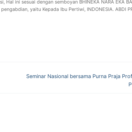
asi, Hal ini sesuai dengan semboyan BHINEKA NARA EKA B
u pengabdian, yaitu Kepada Ibu Pertiwi, INDONESIA. ABDI 
Next
Seminar Nasional bersama Purna Praja Pro
post:
P