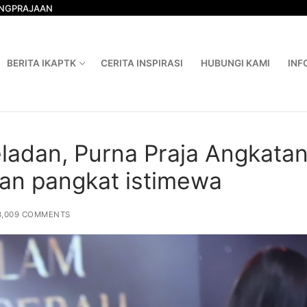
ONGPRAJAAN
BERITA IKAPTK
CERITA INSPIRASI
HUBUNGI KAMI
INF
ladan, Purna Praja Angkata
kan pangkat istimewa
3,009 COMMENTS