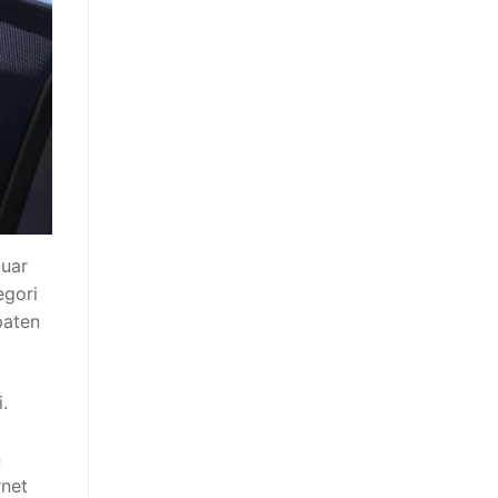
luar
egori
paten
.
n
rnet