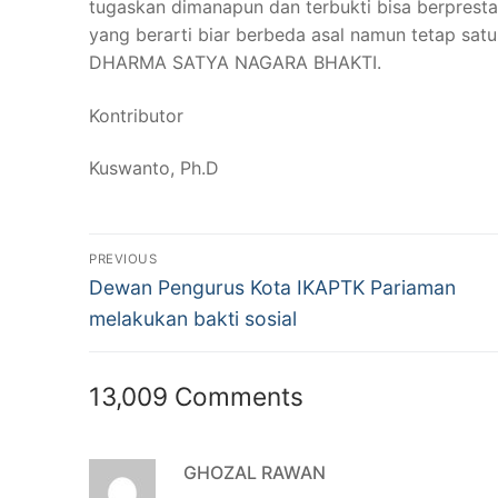
tugaskan dimanapun dan terbukti bisa berprest
yang berarti biar berbeda asal namun tetap sat
DHARMA SATYA NAGARA BHAKTI.
Kontributor
Kuswanto, Ph.D
Post
PREVIOUS
Previous
navigation
Dewan Pengurus Kota IKAPTK Pariaman
post:
melakukan bakti sosial
13,009 Comments
GHOZAL RAWAN