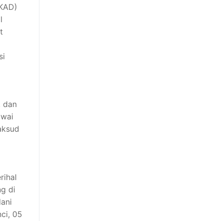
PKAD)
l
t
si
, dan
awai
maksud
rihal
g di
ani
ci, 05