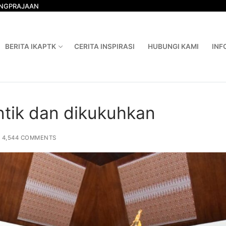
ONGPRAJAAN
BERITA IKAPTK
CERITA INSPIRASI
HUBUNGI KAMI
INF
ntik dan dikukuhkan
4,544 COMMENTS