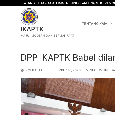
Skip
IKATAN KELUARGA ALUMNI PENDIDIKAN TINGGI KEPAM
to
content
TENTANG KAMI
IKAPTK
MAJU, MODERN DAN BERMANFAAT
DPP IKAPTK Babel dila
DPNIKAPTK
DECEMBER 18, 2020
INFO UMUM