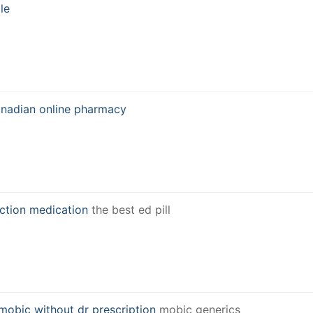
le
nadian online pharmacy
nction medication
the best ed pill
mobic without dr prescription
mobic generics