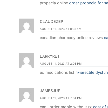
propecia online
order propecia for sa
CLAUDEZEP
AUGUST 11, 2023 AT 9:31 AM
canadian pharmacy online reviews
ca
LARRYRET
AUGUST 11, 2023 AT 2:08 PM
ed medications list
п»їerectile dysfu
JAMESJUP
AUGUST 11, 2023 AT 7:34 PM
can i order mobic without rx
cost of 