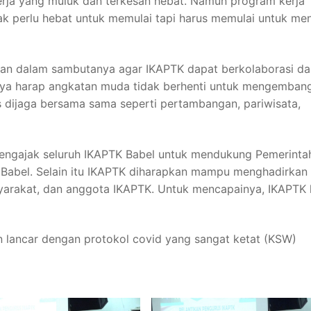
erja yang muluk dan terkesan hebat. Namun program kerja
k perlu hebat untuk memulai tapi harus memulai untuk men
an dalam sambutanya agar IKAPTK dapat berkolaborasi d
ya harap angkatan muda tidak berhenti untuk mengemban
us dijaga bersama sama seperti pertambangan, pariwisata,
ngajak seluruh IKAPTK Babel untuk mendukung Pemerinta
 Babel. Selain itu IKAPTK diharapkan mampu menghadirkan
arakat, dan anggota IKAPTK. Untuk mencapainya, IKAPTK 
n lancar dengan protokol covid yang sangat ketat (KSW)