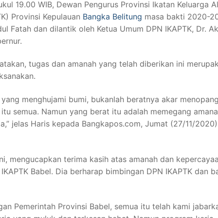
kul 19.00 WIB, Dewan Pengurus Provinsi Ikatan Keluarga A
K) Provinsi Kepulauan
Bangka Belitung
masa bakti 2020-2
dul Fatah dan dilantik oleh Ketua Umum DPN IKAPTK, Dr. A
ernur.
atakan, tugas dan amanah yang telah diberikan ini merupa
aksanakan.
ung yang menghujami bumi, bukanlah beratnya akar menopan
h itu semua. Namun yang berat itu adalah memegang amana
a,” jelas Haris kepada Bangkapos.com, Jumat (27/11/2020)
ini, mengucapkan terima kasih atas amanah dan kepercaya
PP IKAPTK Babel. Dia berharap bimbingan DPN IKAPTK dan b
an Pemerintah Provinsi Babel, semua itu telah kami jabark