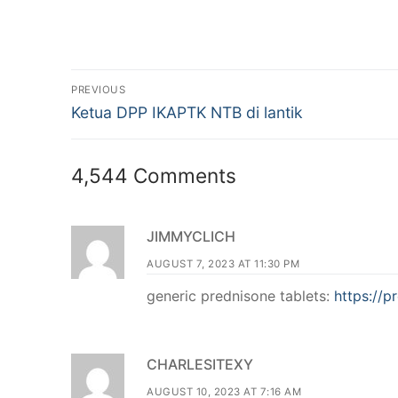
Post
PREVIOUS
Previous
navigation
Ketua DPP IKAPTK NTB di lantik
post:
4,544 Comments
JIMMYCLICH
AUGUST 7, 2023 AT 11:30 PM
generic prednisone tablets:
https://p
CHARLESITEXY
AUGUST 10, 2023 AT 7:16 AM