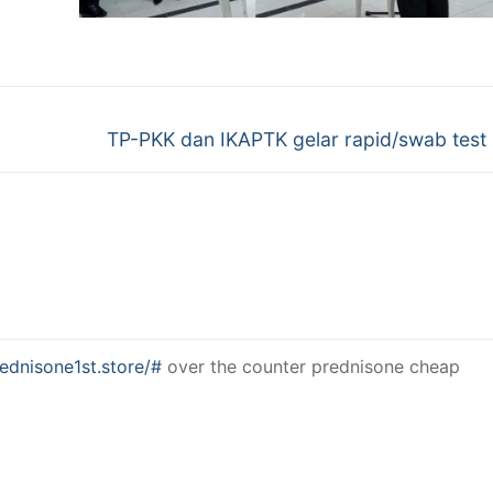
Next
TP-PKK dan IKAPTK gelar rapid/swab test
post:
rednisone1st.store/#
over the counter prednisone cheap