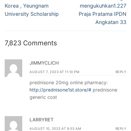
post:
post:
Korea , Yeungnam
mengukuhkan1.227
University Scholarship
Praja Pratama IPDN
Angkatan 33
7,823 Comments
JIMMYCLICH
AUGUST 7, 2023 AT 11:10 PM
REPLY
prednisone 20mg online pharmacy:
http://prednisone1st.store/#
prednisone
generic cost
LARRYRET
AUGUST 10, 2023 AT 9:53 AM
REPLY