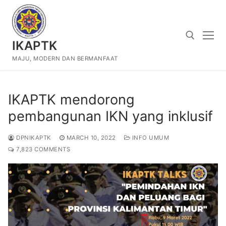
Skip
to
content
IKAPTK
MAJU, MODERN DAN BERMANFAAT
Search for:
IKAPTK mendorong
pembangunan IKN yang inklusif
DPNIKAPTK
MARCH 10, 2022
INFO UMUM
7,823 COMMENTS