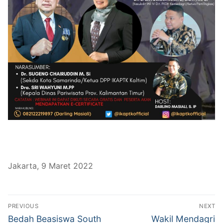
Jakarta, 9 Maret 2022
Post
PREVIOUS
NEXT
navigation
Previous
Next
Bedah Beasiswa South
Wakil Mendagri