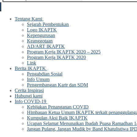
Tentang Kami
Sejarah Pembentukan
Logo IKAPTK
Kepengurusan
Keanggotaan
AD/ART IKAPTK
Program Kerja IKAPTK 2020 – 2025
Program Kerja IKAPTK 2020
Link
Berita IKAPTK
Pengabdian Sosial
Info Umum
Pengembangan Karir dan SDM
Cerita Inspirasi
Hubungi kami
Info COVID-19
Kebijakan Penanganan COVID
Himbauan Ketua Umum IKAPTK terkait penanggulan
Kumpulan Aksi Baik IKAPTK
Ucapan Selamat Menunaikan Ibadah Puasa Ramadhan
Jangan Pulang, Jangan Mudik by Band Khatulistiwa IP