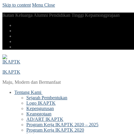
Skip to content
Menu
Close
Ikatan Keluarga Alumni Pendidikan Tinggi Kepamongprajaan
IKAPTK
Maju, Modern dan Bermanfaat
Tentang Kami
Sejarah Pembentukan
Logo IKAPTK
Kepengurusan
Keanggotaan
AD/ART IKAPTK
Program Kerja IKAPTK 2020 – 2025
Program Kerja IKAPTK 2020