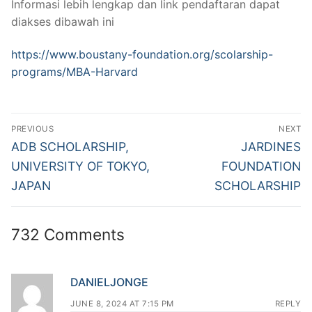
Informasi lebih lengkap dan link pendaftaran dapat
diakses dibawah ini
https://www.boustany-foundation.org/scolarship-
programs/MBA-Harvard
Post
PREVIOUS
NEXT
navigation
Previous
Next
ADB SCHOLARSHIP,
JARDINES
post:
post:
UNIVERSITY OF TOKYO,
FOUNDATION
JAPAN
SCHOLARSHIP
732 Comments
DANIELJONGE
JUNE 8, 2024 AT 7:15 PM
REPLY